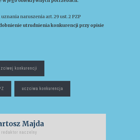
e w jego obiektywnych potrzebach.
 uznania naruszenia art. 29 ust. 2 PZP
obnienie utrudnienia konkurencji przy opisie
zciwej konkurencji
PZ
uczciwa konkurencja
artosz Majda
redaktor naczelny