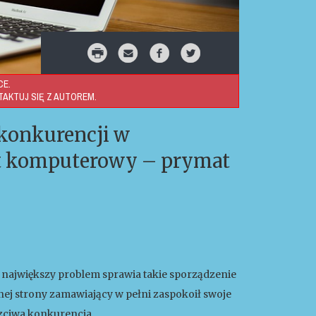
CE.
AKTUJ SIĘ Z AUTOREM.
 konkurencji w
ęt komputerowy – prymat
 największy problem sprawia takie sporządzenie
nej strony zamawiający w pełni zaspokoił swoje
czciwa konkurencja.