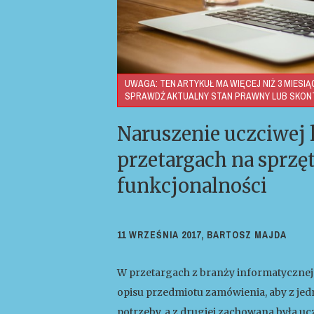
UWAGA: TEN ARTYKUŁ MA WIĘCEJ NIŻ 3 MIESIĄ
SPRAWDŹ AKTUALNY STAN PRAWNY LUB SKONT
Naruszenie uczciwej
przetargach na sprz
funkcjonalności
11 WRZEŚNIA 2017,
BARTOSZ MAJDA
W przetargach z branży informatycznej
opisu przedmiotu zamówienia, aby z jed
potrzeby, a z drugiej zachowana była u