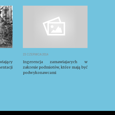
23 CZERWCA 2014
iający
Ingerencja zamawiajacych w
ntacji
zakresie podmiotów, które mają być
podwykonawcami