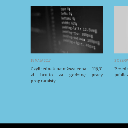
15 MAJA 2017
2 CZERW
Czyli jednak najniższa cena – 119,31
Przed
zł brutto za godzinę pracy
public
programisty.