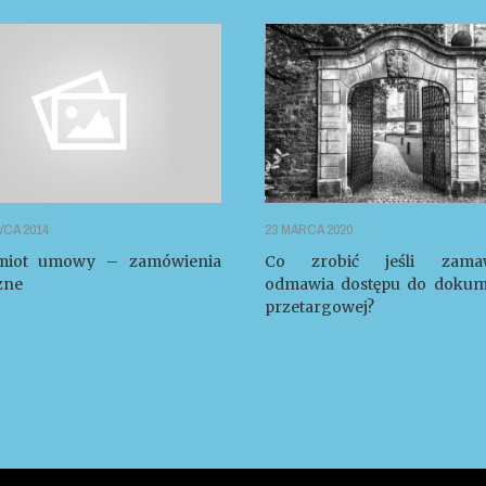
CA 2014
23 MARCA 2020
miot umowy – zamówienia
Co zrobić jeśli zamaw
zne
odmawia dostępu do dokume
przetargowej?