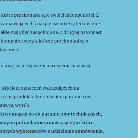
 które przekonane są o swojej nieomylności. Z
ne zamawiających znające parametry techniczne
jakie mają być zaspokojone. Z drugiej natomiast
u komputerowego, którzy przekonani są o
kurencji.
la się, że przejawem naruszenia uczciwej
z użyciem oznaczeń wskazujących na
retny produkt albo z użyciem parametrów
tawcę, wyrób,
nych wymagań co do parametrów technicznych,
tywnymi potrzebami zamawiającego i które
ektórych wykonawców o udzielenie zamówienia,