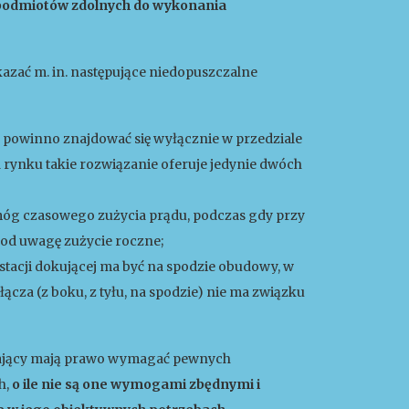
 podmiotów zdolnych do wykonania
azać m. in. następujące niedopuszczalne
a powinno znajdować się wyłącznie w przedziale
na rynku takie rozwiązanie oferuje jedynie dwóch
óg czasowego zużycia prądu, podczas gdy przy
od uwagę zużycie roczne;
stacji dokującej ma być na spodzie obudowy, w
łącza (z boku, z tyłu, na spodzie) nie ma związku
iający mają prawo wymagać pewnych
h,
o ile nie są one wymogami zbędnymi i