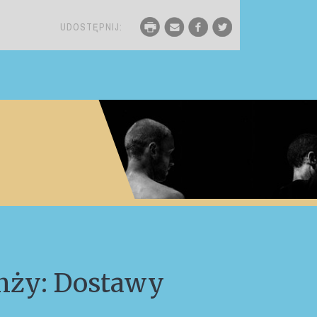
UDOSTĘPNIJ:
anży:
Dostawy