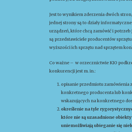
Jest to wynikiem zderzenia dwóch stron,
jednej strony są to działy informatycz
urządzeń, które chcą zamówić i potrzeb 
są przedstawiciele producentów sprzęt
wyższości ich sprzętu nad sprzętem kon
Co ważne – w orzecznictwie KIO podkreś
konkurencji jest m. in.:
opisanie przedmiotu zamówienia 
konkretnego producenta lub konk
wskazujących na konkretnego dos
określenie na tyle rygorystycz
które nie są uzasadnione obiek
uniemożliwiają ubieganie się ni