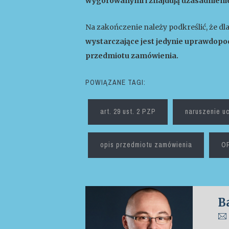
wygórowanymi i znajdują uzasadnieni
Na zakończenie należy podkreślić, że dla
wystarczające jest jedynie uprawdopod
przedmiotu zamówienia.
POWIĄZANE TAGI:
art. 29 ust. 2 PZP
naruszenie uc
opis przedmiotu zamówienia
O
B