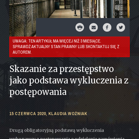
UWAGA: TEN ARTYKUŁ MA WIĘCEJ NIŻ 3 MIESIĄCE.
SPRAWDŹ AKTUALNY STAN PRAWNY LUB SKONTAKTUJ SIĘ Z
AUTOREM.
Skazanie za przestępstwo
jako podstawa wykluczenia z
postępowania
15 CZERWCA 2020,
KLAUDIA WOŹNIAK
Drugą obligatoryjną podstawą wykluczenia