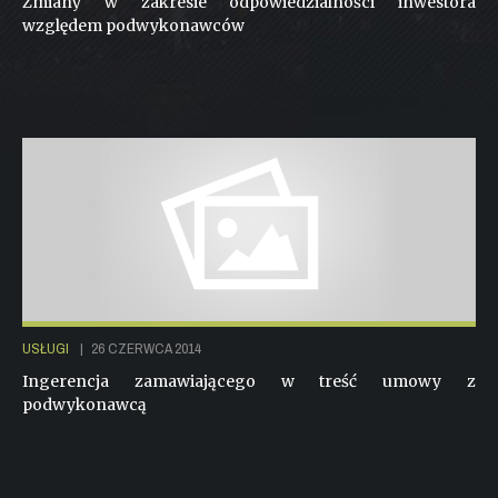
Zmiany w zakresie odpowiedzialności inwestora
względem podwykonawców
USŁUGI
|
26 CZERWCA 2014
Ingerencja zamawiającego w treść umowy z
podwykonawcą